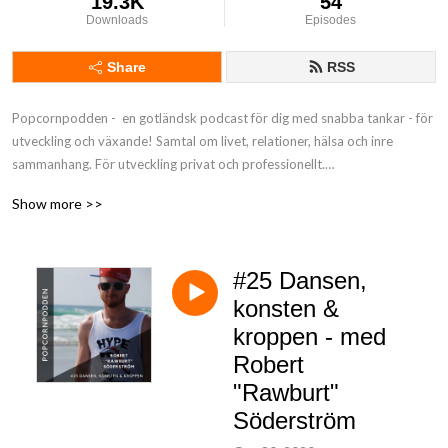
19.3K
54
Downloads
Episodes
Share
RSS
Popcornpodden -  en gotländsk podcast för dig med snabba tankar - för 
utveckling och växande! Samtal om livet, relationer, hälsa och inre 
sammanhang. För utveckling privat och professionellt.

Show more >>
Välkommen!

Tove Eloa Öberg
#25 Dansen,
konsten &
kroppen - med
Robert
"Rawburt"
Söderström