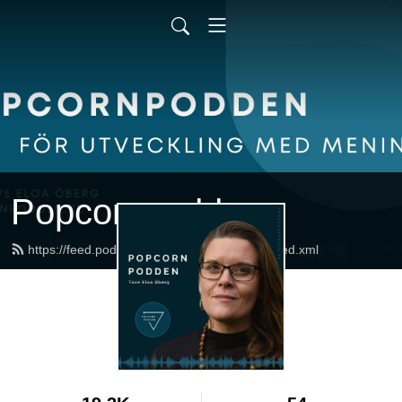
Popcornpodden
https://feed.podbean.com/popcornpodden/feed.xml