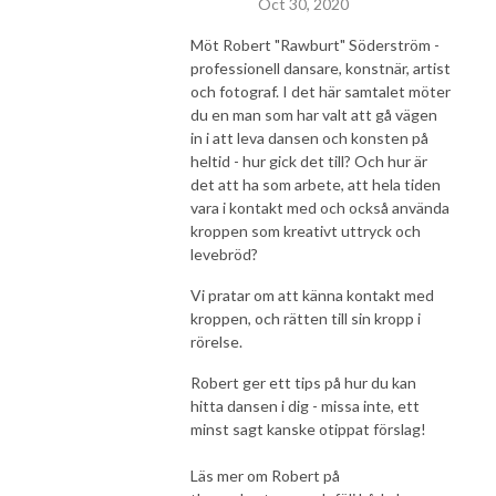
Oct 30, 2020
Möt Robert "Rawburt" Söderström -
professionell dansare, konstnär, artist
och fotograf. I det här samtalet möter
du en man som har valt att gå vägen
in i att leva dansen och konsten på
heltid - hur gick det till? Och hur är
det att ha som arbete, att hela tiden
vara i kontakt med och också använda
kroppen som kreativt uttryck och
levebröd?
Vi pratar om att känna kontakt med
kroppen, och rätten till sin kropp i
rörelse.
Robert ger ett tips på hur du kan
hitta dansen i dig - missa inte, ett
minst sagt kanske otippat förslag!
Läs mer om Robert på