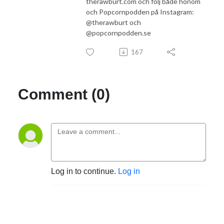
therawburt.com och följ både honom
och Popcornpodden på Instagram:
@therawburt och
@popcornpodden.se
167
Comment (0)
Log in to continue.
Log in