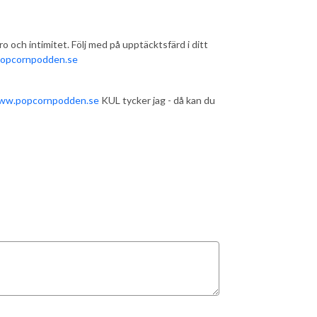
o och intimitet. Följ med på upptäcktsfärd i ditt
opcornpodden.se
ww.popcornpodden.se
KUL tycker jag - då kan du