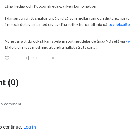
Långfredag och Popcornfredag, vilken kombination!
I dagens avsnitt smakar vi på ord så som mellanrum och distans, närvar
inre och dela gärna med dig av dina reflektioner till mig på
toveeloa@p
Nyhet är att du också kan spela in röstmeddelande (max 90 sek) via
w
få dela din röst med mig, åt andra hållet så att säga!
151
 (0)
to continue.
Log in