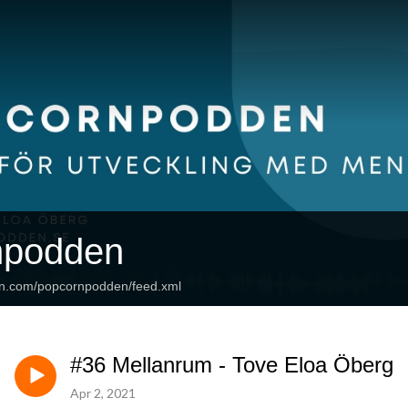
npodden
an.com/popcornpodden/feed.xml
#36 Mellanrum - Tove Eloa Öberg
Apr 2, 2021