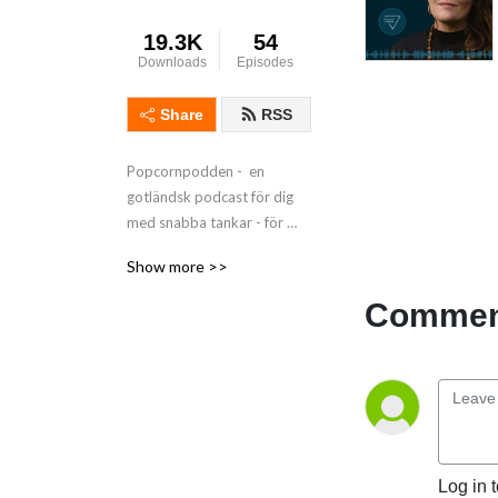
19.3K
54
Downloads
Episodes
Share
RSS
Popcornpodden -  en 
gotländsk podcast för dig 
med snabba tankar - för 
utveckling och växande! 
Show more >>
Samtal om livet, relationer, 
hälsa och inre sammanhang. 
Comment
För utveckling privat och 
professionellt.

Välkommen!

Tove Eloa Öberg
Log in 